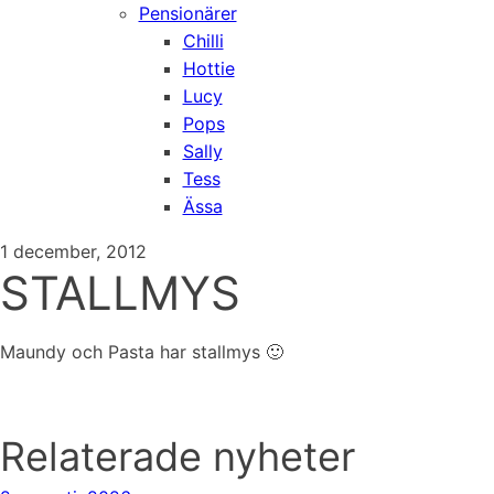
Pensionärer
Chilli
Hottie
Lucy
Pops
Sally
Tess
Ässa
1 december, 2012
STALLMYS
Maundy och Pasta har stallmys 🙂
Relaterade nyheter