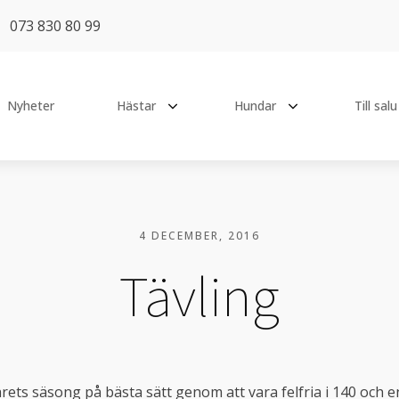
073 830 80 99
Nyheter
Hästar
Hundar
Till salu
TT
TIDIGARE HÄSTAR
PENSIONÄRER
Absolut Ek
Ässa
y Catch Me Not
4 DECEMBER, 2016
Aramis Ce Matin TT
Chilli
eat The Challenge
Tävling
Coeur
Loka
Early Bird
CULA
Hottie
 Be Happy
E-mail de Lys
Lucy
 All Time High
Fallanta
Pops
's Sweetheart Of Mine
rets säsong på bästa sätt genom att vara felfria i 140 och e