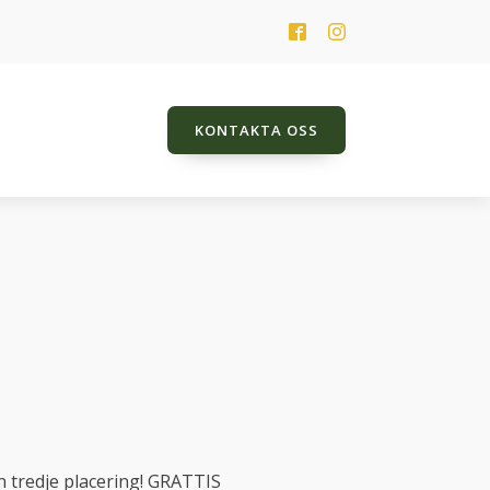
KONTAKTA OSS
HK Jarlena
Jeweldine
Just Name It TT
Lady Balouness TT
Poker Player TT
Promes
n tredje placering! GRATTIS