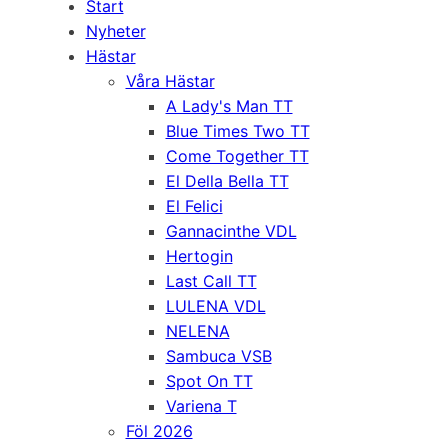
Start
Nyheter
Hästar
Våra Hästar
A Lady's Man TT
Blue Times Two TT
Come Together TT
El Della Bella TT
El Felici
Gannacinthe VDL
Hertogin
Last Call TT
LULENA VDL
NELENA
Sambuca VSB
Spot On TT
Variena T
Föl 2026