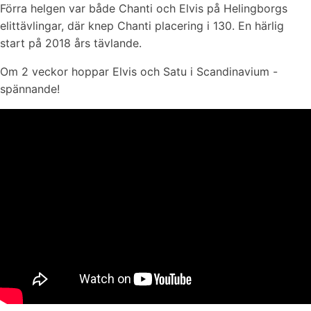
Förra helgen var både Chanti och Elvis på Helingborgs
elittävlingar, där knep Chanti placering i 130. En härlig
start på 2018 års tävlande.
Om 2 veckor hoppar Elvis och Satu i Scandinavium -
spännande!