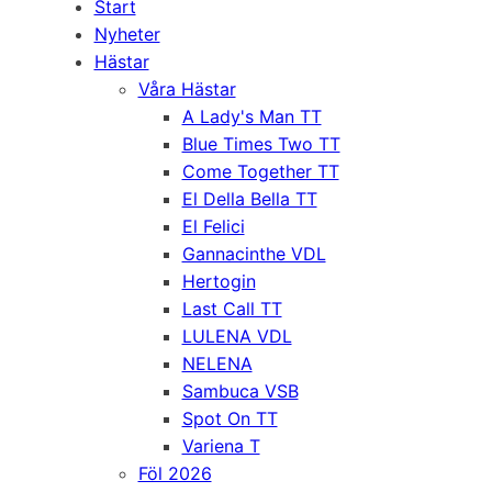
Start
Nyheter
Hästar
Våra Hästar
A Lady's Man TT
Blue Times Two TT
Come Together TT
El Della Bella TT
El Felici
Gannacinthe VDL
Hertogin
Last Call TT
LULENA VDL
NELENA
Sambuca VSB
Spot On TT
Variena T
Föl 2026