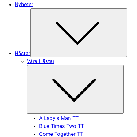
Nyheter
Subme
Hästar
Våra Hästar
Submen
A Lady's Man TT
Blue Times Two TT
Come Together TT