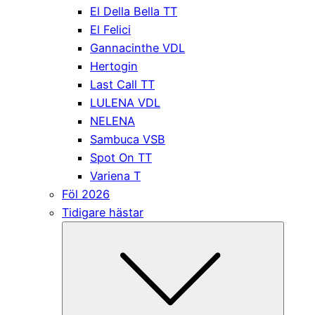
El Della Bella TT
El Felici
Gannacinthe VDL
Hertogin
Last Call TT
LULENA VDL
NELENA
Sambuca VSB
Spot On TT
Variena T
Föl 2026
Tidigare hästar
Submen