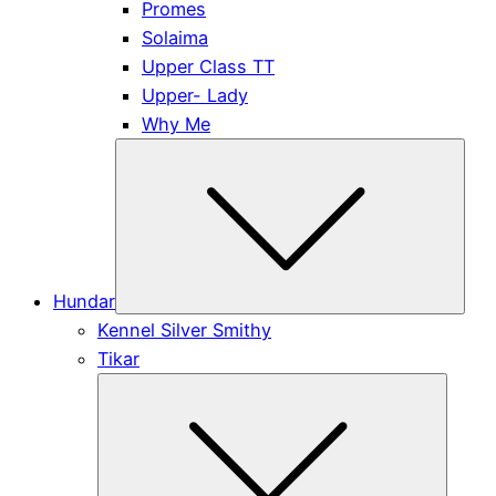
Promes
Solaima
Upper Class TT
Upper- Lady
Why Me
Subm
Hundar
Kennel Silver Smithy
Tikar
Submen