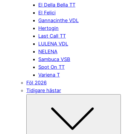
El Della Bella TT
El Felici
Gannacinthe VDL
Hertogin
Last Call TT
LULENA VDL
NELENA
Sambuca VSB
Spot On TT
Variena T
Föl 2026
Tidigare hästar
Submen