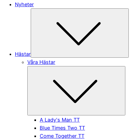
Nyheter
Subme
Hästar
Våra Hästar
Submen
A Lady's Man TT
Blue Times Two TT
Come Together TT