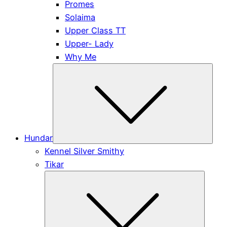
Promes
Solaima
Upper Class TT
Upper- Lady
Why Me
Subm
Hundar
Kennel Silver Smithy
Tikar
Submen