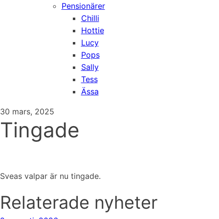
Pensionärer
Chilli
Hottie
Lucy
Pops
Sally
Tess
Ässa
30 mars, 2025
Tingade
Sveas valpar är nu tingade.
Relaterade nyheter