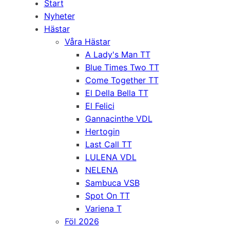
Start
Nyheter
Hästar
Våra Hästar
A Lady's Man TT
Blue Times Two TT
Come Together TT
El Della Bella TT
El Felici
Gannacinthe VDL
Hertogin
Last Call TT
LULENA VDL
NELENA
Sambuca VSB
Spot On TT
Variena T
Föl 2026