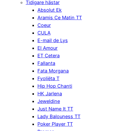
Tidigare hästar
Absolut Ek
Aramis Ce Matin TT
Coeur
CULA
E-mail de Lys
El Amour
ET Cetera
Fallanta
Fata Morgana
Fyoliëta T
Hip Hop Chanti
HK Jarlena
Jeweldine
Just Name It TT
Lady Balouness TT
Poker Player TT