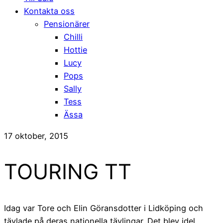
Kontakta oss
Pensionärer
Chilli
Hottie
Lucy
Pops
Sally
Tess
Ässa
17 oktober, 2015
TOURING TT
Idag var Tore och Elin Göransdotter i Lidköping och
tävlade på deras nationella tävlingar. Det blev idel