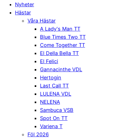
Nyheter
Hästar
Våra Hästar
A Lady's Man TT
Blue Times Two TT
Come Together TT
El Della Bella TT
El Felici
Gannacinthe VDL
Hertogin
Last Call TT
LULENA VDL
NELENA
Sambuca VSB
Spot On TT
Variena T
Föl 2026