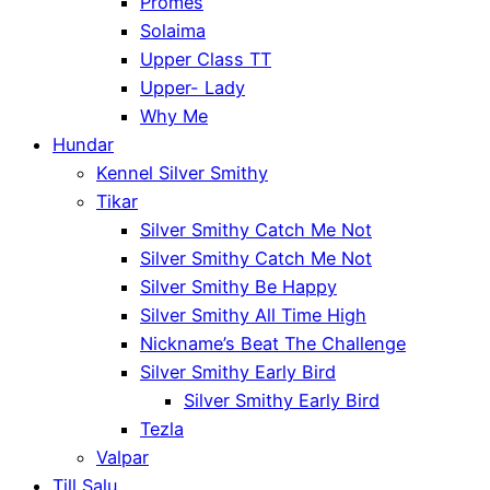
Promes
Solaima
Upper Class TT
Upper- Lady
Why Me
Hundar
Kennel Silver Smithy
Tikar
Silver Smithy Catch Me Not
Silver Smithy Catch Me Not
Silver Smithy Be Happy
Silver Smithy All Time High
Nickname’s Beat The Challenge
Silver Smithy Early Bird
Silver Smithy Early Bird
Tezla
Valpar
Till Salu