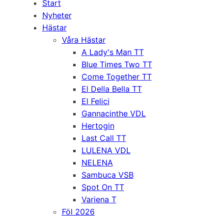
Start
Nyheter
Hästar
Våra Hästar
A Lady's Man TT
Blue Times Two TT
Come Together TT
El Della Bella TT
El Felici
Gannacinthe VDL
Hertogin
Last Call TT
LULENA VDL
NELENA
Sambuca VSB
Spot On TT
Variena T
Föl 2026