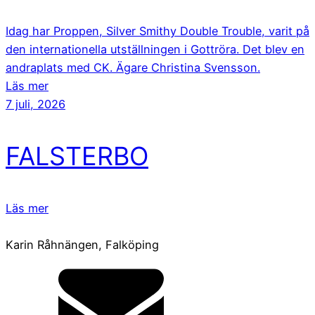
Idag har Proppen, Silver Smithy Double Trouble, varit på
den internationella utställningen i Gottröra. Det blev en
andraplats med CK. Ägare Christina Svensson.
Läs mer
7 juli, 2026
FALSTERBO
Läs mer
Karin Råhnängen, Falköping