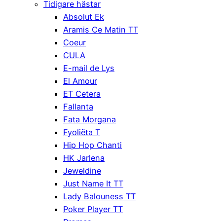
Tidigare hästar
Absolut Ek
Aramis Ce Matin TT
Coeur
CULA
E-mail de Lys
El Amour
ET Cetera
Fallanta
Fata Morgana
Fyoliëta T
Hip Hop Chanti
HK Jarlena
Jeweldine
Just Name It TT
Lady Balouness TT
Poker Player TT