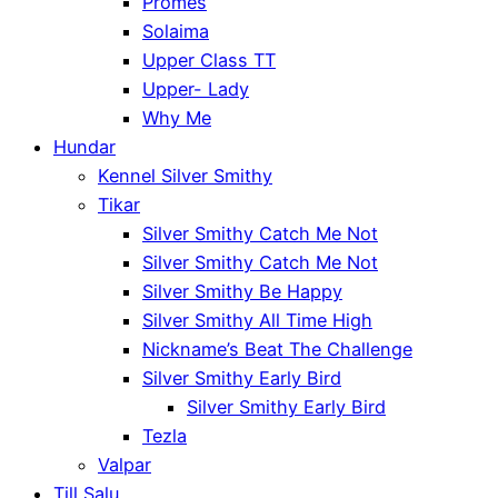
Promes
Solaima
Upper Class TT
Upper- Lady
Why Me
Hundar
Kennel Silver Smithy
Tikar
Silver Smithy Catch Me Not
Silver Smithy Catch Me Not
Silver Smithy Be Happy
Silver Smithy All Time High
Nickname’s Beat The Challenge
Silver Smithy Early Bird
Silver Smithy Early Bird
Tezla
Valpar
Till Salu