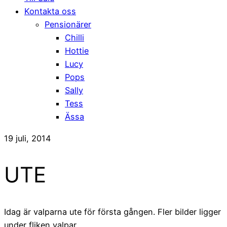
Kontakta oss
Pensionärer
Chilli
Hottie
Lucy
Pops
Sally
Tess
Ässa
19 juli, 2014
UTE
Idag är valparna ute för första gången. Fler bilder ligger
under fliken valpar.