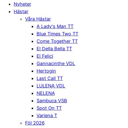
Nyheter
Hästar
Våra Hästar
A Lady's Man TT
Blue Times Two TT
Come Together TT
El Della Bella TT
El Felici
Gannacinthe VDL
Hertogin
Last Call TT
LULENA VDL
NELENA
Sambuca VSB
Spot On TT
Variena T
Föl 2026