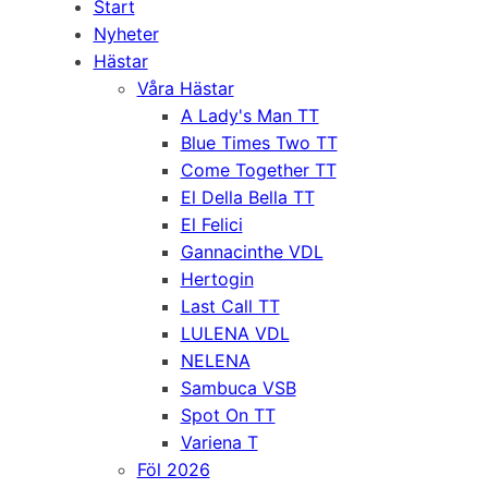
Start
Nyheter
Hästar
Våra Hästar
A Lady's Man TT
Blue Times Two TT
Come Together TT
El Della Bella TT
El Felici
Gannacinthe VDL
Hertogin
Last Call TT
LULENA VDL
NELENA
Sambuca VSB
Spot On TT
Variena T
Föl 2026