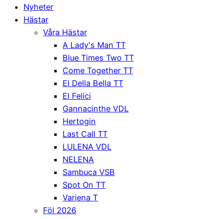
Nyheter
Hästar
Våra Hästar
A Lady's Man TT
Blue Times Two TT
Come Together TT
El Della Bella TT
El Felici
Gannacinthe VDL
Hertogin
Last Call TT
LULENA VDL
NELENA
Sambuca VSB
Spot On TT
Variena T
Föl 2026