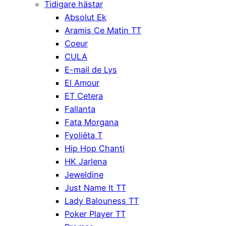
Tidigare hästar
Absolut Ek
Aramis Ce Matin TT
Coeur
CULA
E-mail de Lys
El Amour
ET Cetera
Fallanta
Fata Morgana
Fyoliëta T
Hip Hop Chanti
HK Jarlena
Jeweldine
Just Name It TT
Lady Balouness TT
Poker Player TT