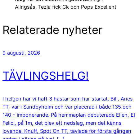
Alingsås. Tezla fick Ck och Pops Excellent
Relaterade nyheter
9 augusti, 2026
TÄVLINGSHELG!
I helgen har vi haft 3 hästar som har startat. Bill, Aries
TT, var i Sundbyholm och var placerad i både 135 och
140 - imponerande. På hemmaplan debuterade Ellen, El
Felici, på 1m, det blev ett nedslag, men det känns
lovande. Knuff, Spot On TT, tävlade för första gången