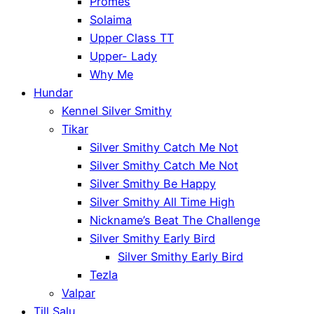
Promes
Solaima
Upper Class TT
Upper- Lady
Why Me
Hundar
Kennel Silver Smithy
Tikar
Silver Smithy Catch Me Not
Silver Smithy Catch Me Not
Silver Smithy Be Happy
Silver Smithy All Time High
Nickname’s Beat The Challenge
Silver Smithy Early Bird
Silver Smithy Early Bird
Tezla
Valpar
Till Salu