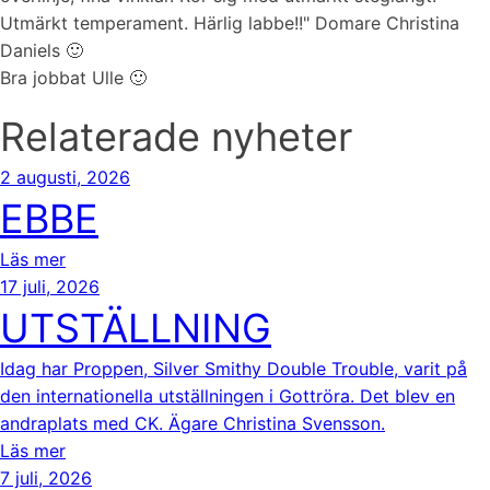
Utmärkt temperament. Härlig labbe!!" Domare Christina
Daniels 🙂
Bra jobbat Ulle 🙂
Relaterade nyheter
2 augusti, 2026
EBBE
Läs mer
17 juli, 2026
UTSTÄLLNING
Idag har Proppen, Silver Smithy Double Trouble, varit på
den internationella utställningen i Gottröra. Det blev en
andraplats med CK. Ägare Christina Svensson.
Läs mer
7 juli, 2026