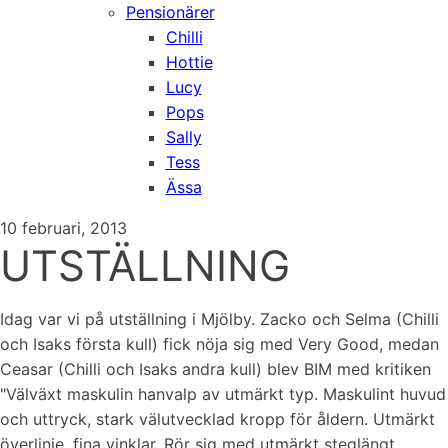
Pensionärer
Chilli
Hottie
Lucy
Pops
Sally
Tess
Ässa
10 februari, 2013
UTSTÄLLNING
Idag var vi på utställning i Mjölby. Zacko och Selma (Chilli
och Isaks första kull) fick nöja sig med Very Good, medan
Ceasar (Chilli och Isaks andra kull) blev BIM med kritiken
"Välväxt maskulin hanvalp av utmärkt typ. Maskulint huvud
och uttryck, stark välutvecklad kropp för åldern. Utmärkt
överlinje, fina vinklar. Rör sig med utmärkt steglängt.