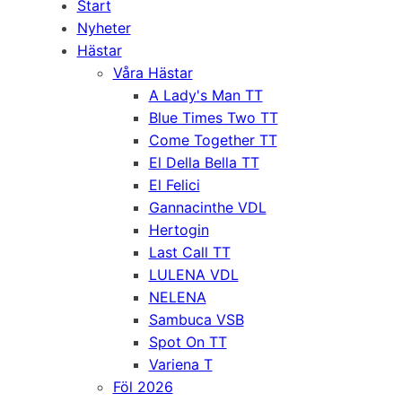
Start
Nyheter
Hästar
Våra Hästar
A Lady's Man TT
Blue Times Two TT
Come Together TT
El Della Bella TT
El Felici
Gannacinthe VDL
Hertogin
Last Call TT
LULENA VDL
NELENA
Sambuca VSB
Spot On TT
Variena T
Föl 2026