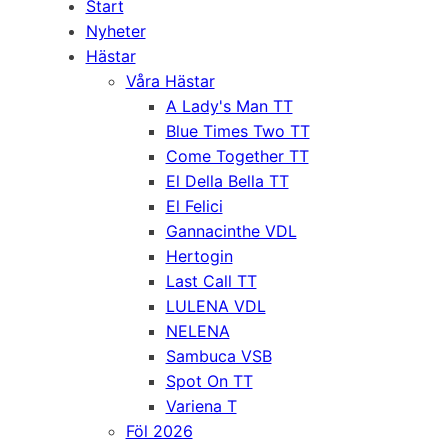
Start
Nyheter
Hästar
Våra Hästar
A Lady's Man TT
Blue Times Two TT
Come Together TT
El Della Bella TT
El Felici
Gannacinthe VDL
Hertogin
Last Call TT
LULENA VDL
NELENA
Sambuca VSB
Spot On TT
Variena T
Föl 2026