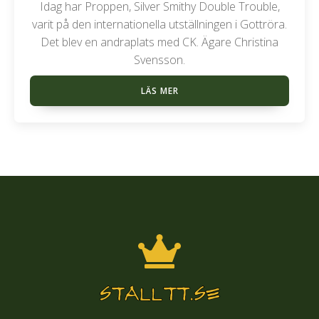
Idag har Proppen, Silver Smithy Double Trouble,
varit på den internationella utställningen i Gottröra.
Det blev en andraplats med CK. Ägare Christina
Svensson.
LÄS MER