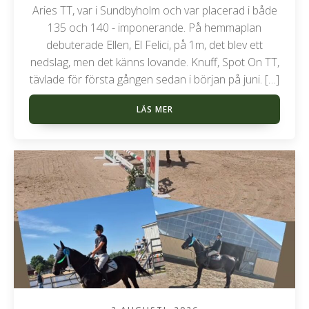
Aries TT, var i Sundbyholm och var placerad i både
135 och 140 - imponerande. På hemmaplan
debuterade Ellen, El Felici, på 1m, det blev ett
nedslag, men det känns lovande. Knuff, Spot On TT,
tävlade för första gången sedan i början på juni. […]
LÄS MER