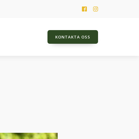
KONTAKTA OSS
HK Jarlena
Jeweldine
Just Name It TT
Lady Balouness TT
Poker Player TT
Promes