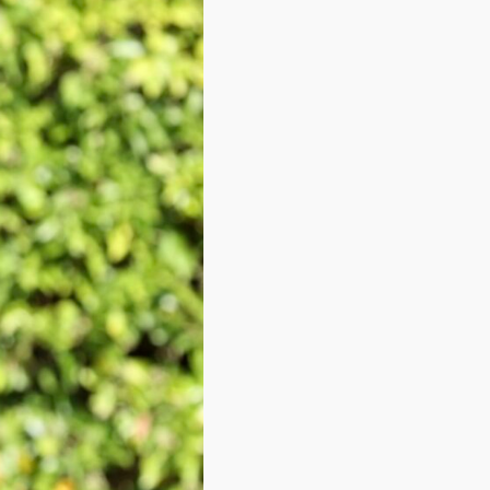
Upper Class TT
Upper- Lady
Why Me