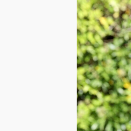
Hertogin
Last Call TT
LULENA VDL
NELENA
Sambuca VSB
Spot On TT
Variena T