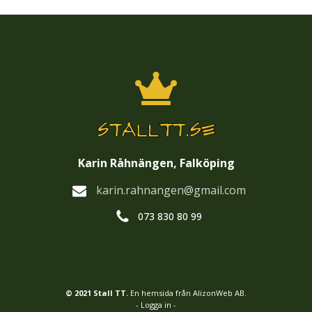
Karin Råhnängen, Falköping
karin.rahnangen@gmail.com
073 830 80 99
© 2021 Stall TT.
En hemsida från AlizonWeb AB.
- Logga in -