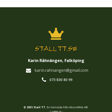
Karin Råhnängen, Falköping
karin.rahnangen@gmail.com
073 830 80 99
© 2021 Stall TT.
En hemsida från AlizonWeb AB.
- Logga in -