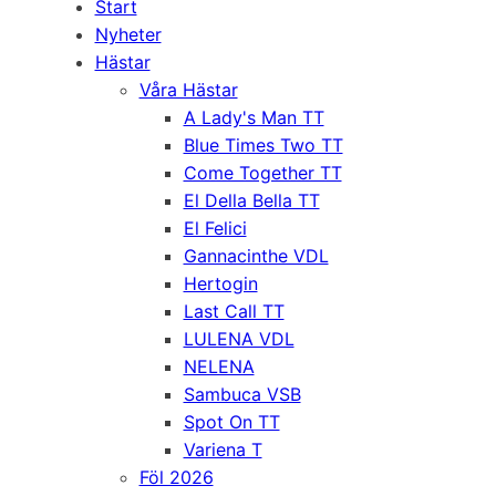
Start
Nyheter
Hästar
Våra Hästar
A Lady's Man TT
Blue Times Two TT
Come Together TT
El Della Bella TT
El Felici
Gannacinthe VDL
Hertogin
Last Call TT
LULENA VDL
NELENA
Sambuca VSB
Spot On TT
Variena T
Föl 2026