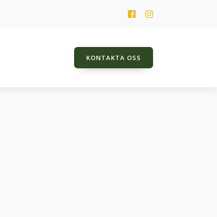
KONTAKTA OSS
HK Jarlena
Jeweldine
Just Name It TT
Lady Balouness TT
Poker Player TT
Promes