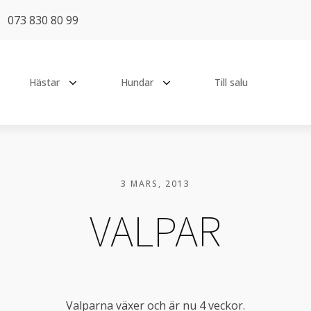
073 830 80 99
Hästar
Hundar
Till salu
TT
TIDIGARE HÄSTAR
PENSIONÄRER
Absolut Ek
Ässa
y Catch Me Not
3 MARS, 2013
Aramis Ce Matin TT
Chilli
eat The Challenge
VALPAR
Coeur
Loka
Early Bird
CULA
Hottie
 Be Happy
E-mail de Lys
Lucy
 All Time High
Fallanta
Pops
's Sweetheart Of Mine
Valparna växer och är nu 4 veckor.