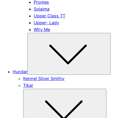
Promes
Solaima
Upper Class TT
Upper- Lady
Why Me
Subm
Hundar
Kennel Silver Smithy
Tikar
Submen