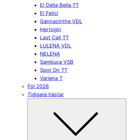
El Della Bella TT
El Felici
Gannacinthe VDL
Hertogin
Last Call TT
LULENA VDL
NELENA
Sambuca VSB
Spot On TT
Variena T
Föl 2026
Tidigare hästar
Submen