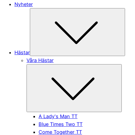
Nyheter
Subme
Hästar
Våra Hästar
Submen
A Lady's Man TT
Blue Times Two TT
Come Together TT