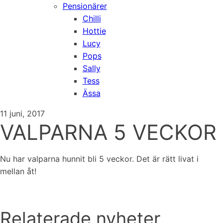
Pensionärer
Chilli
Hottie
Lucy
Pops
Sally
Tess
Ässa
11 juni, 2017
VALPARNA 5 VECKOR
Nu har valparna hunnit bli 5 veckor. Det är rätt livat i
mellan åt!
Relaterade nyheter