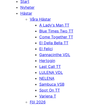
Start
Nyheter
Hästar
Våra Hästar
A Lady's Man TT
Blue Times Two TT
Come Together TT
El Della Bella TT
El Felici
Gannacinthe VDL
Hertogin
Last Call TT
LULENA VDL
NELENA
Sambuca VSB
Spot On TT
Variena T
Föl 2026