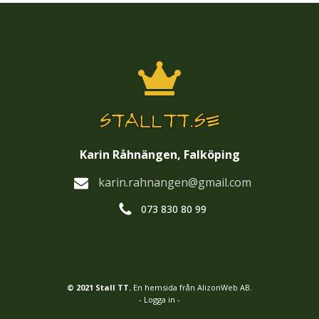
Karin Råhnängen, Falköping
karin.rahnangen@gmail.com
073 830 80 99
© 2021 Stall TT.
En hemsida från AlizonWeb AB.
- Logga in -