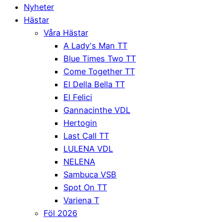
Nyheter
Hästar
Våra Hästar
A Lady's Man TT
Blue Times Two TT
Come Together TT
El Della Bella TT
El Felici
Gannacinthe VDL
Hertogin
Last Call TT
LULENA VDL
NELENA
Sambuca VSB
Spot On TT
Variena T
Föl 2026