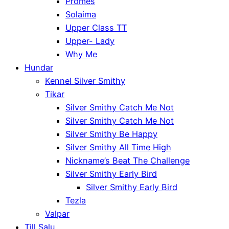
Promes
Solaima
Upper Class TT
Upper- Lady
Why Me
Hundar
Kennel Silver Smithy
Tikar
Silver Smithy Catch Me Not
Silver Smithy Catch Me Not
Silver Smithy Be Happy
Silver Smithy All Time High
Nickname’s Beat The Challenge
Silver Smithy Early Bird
Silver Smithy Early Bird
Tezla
Valpar
Till Salu