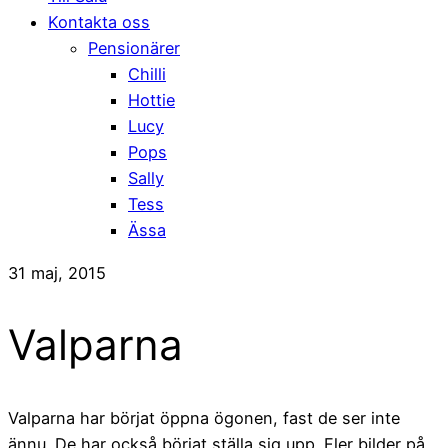
Kontakta oss
Pensionärer
Chilli
Hottie
Lucy
Pops
Sally
Tess
Ässa
31 maj, 2015
Valparna
Valparna har börjat öppna ögonen, fast de ser inte
ännu. De har också börjat ställa sig upp. Fler bilder på