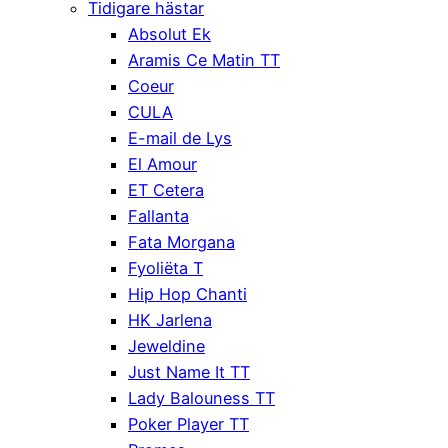
Tidigare hästar
Absolut Ek
Aramis Ce Matin TT
Coeur
CULA
E-mail de Lys
El Amour
ET Cetera
Fallanta
Fata Morgana
Fyoliëta T
Hip Hop Chanti
HK Jarlena
Jeweldine
Just Name It TT
Lady Balouness TT
Poker Player TT