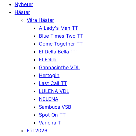
Nyheter
Hästar
Våra Hästar
A Lady's Man TT
Blue Times Two TT
Come Together TT
El Della Bella TT
El Felici
Gannacinthe VDL
Hertogin
Last Call TT
LULENA VDL
NELENA
Sambuca VSB
Spot On TT
Variena T
Föl 2026