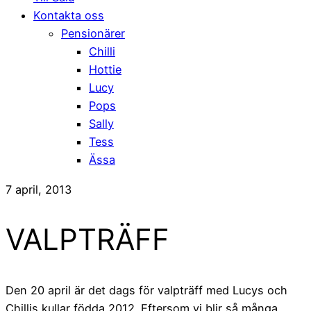
Kontakta oss
Pensionärer
Chilli
Hottie
Lucy
Pops
Sally
Tess
Ässa
7 april, 2013
VALPTRÄFF
Den 20 april är det dags för valpträff med Lucys och
Chillis kullar födda 2012. Eftersom vi blir så många