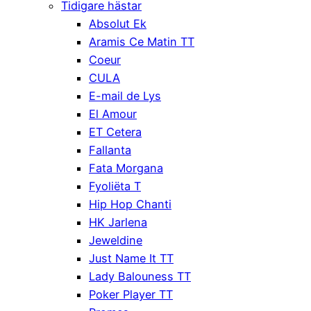
Tidigare hästar
Absolut Ek
Aramis Ce Matin TT
Coeur
CULA
E-mail de Lys
El Amour
ET Cetera
Fallanta
Fata Morgana
Fyoliëta T
Hip Hop Chanti
HK Jarlena
Jeweldine
Just Name It TT
Lady Balouness TT
Poker Player TT