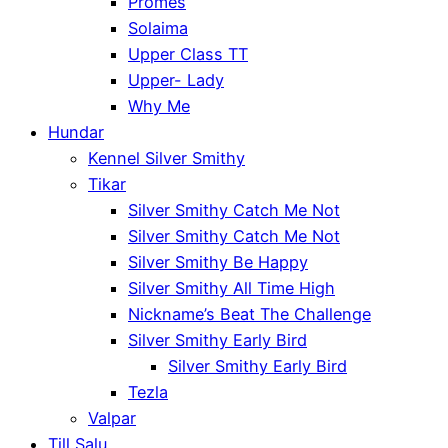
Promes
Solaima
Upper Class TT
Upper- Lady
Why Me
Hundar
Kennel Silver Smithy
Tikar
Silver Smithy Catch Me Not
Silver Smithy Catch Me Not
Silver Smithy Be Happy
Silver Smithy All Time High
Nickname’s Beat The Challenge
Silver Smithy Early Bird
Silver Smithy Early Bird
Tezla
Valpar
Till Salu