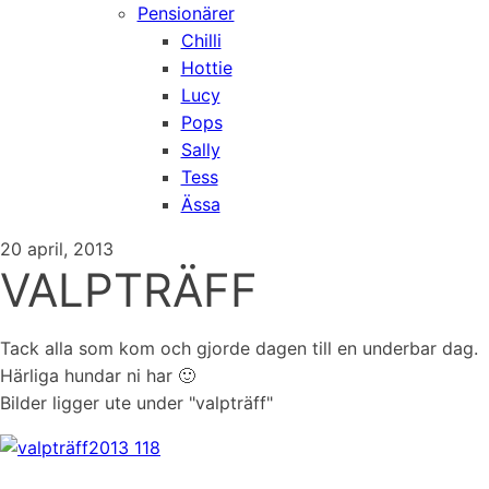
Pensionärer
Chilli
Hottie
Lucy
Pops
Sally
Tess
Ässa
20 april, 2013
VALPTRÄFF
Tack alla som kom och gjorde dagen till en underbar dag.
Härliga hundar ni har 🙂
Bilder ligger ute under "valpträff"