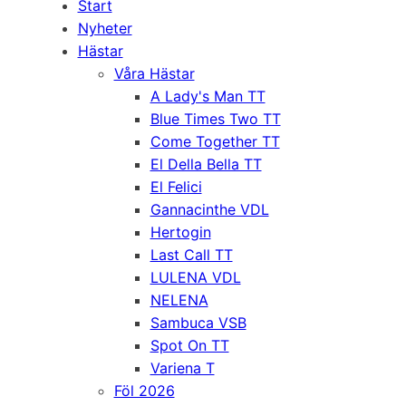
Start
Nyheter
Hästar
Våra Hästar
A Lady's Man TT
Blue Times Two TT
Come Together TT
El Della Bella TT
El Felici
Gannacinthe VDL
Hertogin
Last Call TT
LULENA VDL
NELENA
Sambuca VSB
Spot On TT
Variena T
Föl 2026