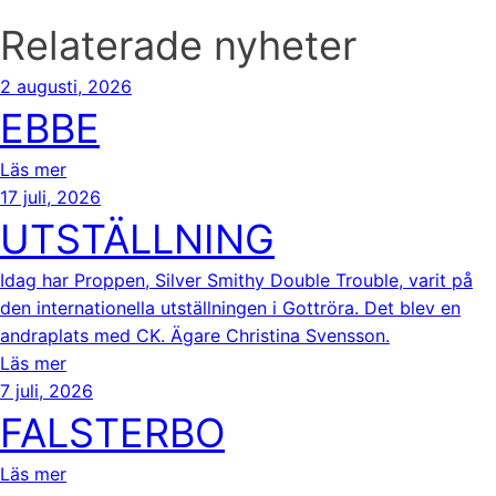
Relaterade nyheter
2 augusti, 2026
EBBE
Läs mer
17 juli, 2026
UTSTÄLLNING
Idag har Proppen, Silver Smithy Double Trouble, varit på
den internationella utställningen i Gottröra. Det blev en
andraplats med CK. Ägare Christina Svensson.
Läs mer
7 juli, 2026
FALSTERBO
Läs mer