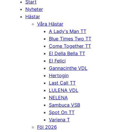
Start
Nyheter
Hästar
Våra Hästar
A Lady's Man TT
Blue Times Two TT
Come Together TT
El Della Bella TT
El Felici
Gannacinthe VDL
Hertogin
Last Call TT
LULENA VDL
NELENA
Sambuca VSB
Spot On TT
Variena T
Föl 2026