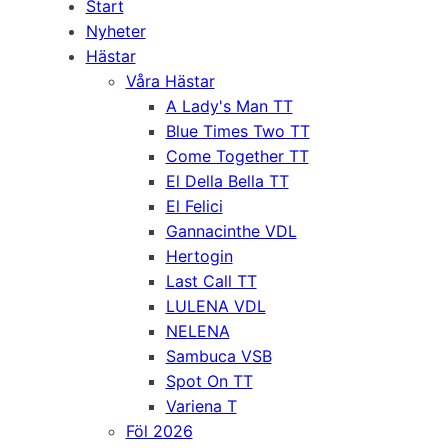
Start
Nyheter
Hästar
Våra Hästar
A Lady's Man TT
Blue Times Two TT
Come Together TT
El Della Bella TT
El Felici
Gannacinthe VDL
Hertogin
Last Call TT
LULENA VDL
NELENA
Sambuca VSB
Spot On TT
Variena T
Föl 2026