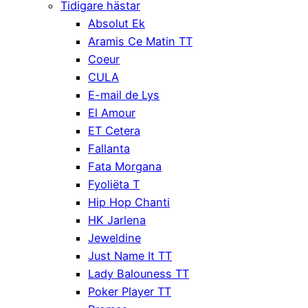
Tidigare hästar
Absolut Ek
Aramis Ce Matin TT
Coeur
CULA
E-mail de Lys
El Amour
ET Cetera
Fallanta
Fata Morgana
Fyoliëta T
Hip Hop Chanti
HK Jarlena
Jeweldine
Just Name It TT
Lady Balouness TT
Poker Player TT