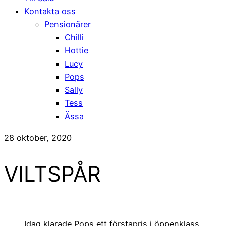
Kontakta oss
Pensionärer
Chilli
Hottie
Lucy
Pops
Sally
Tess
Ässa
28 oktober, 2020
VILTSPÅR
Idag klarade Pops ett förstapris i öppenklass