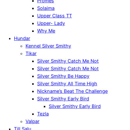
Promes
Solaima
Upper Class TT
Upper- Lady
Why Me
Hundar
Kennel Silver Smithy
Tikar
Silver Smithy Catch Me Not
Silver Smithy Catch Me Not
Silver Smithy Be Happy
Silver Smithy All Time High
Nickname’s Beat The Challenge
Silver Smithy Early Bird
Silver Smithy Early Bird
Tezla
Valpar
Till Salu