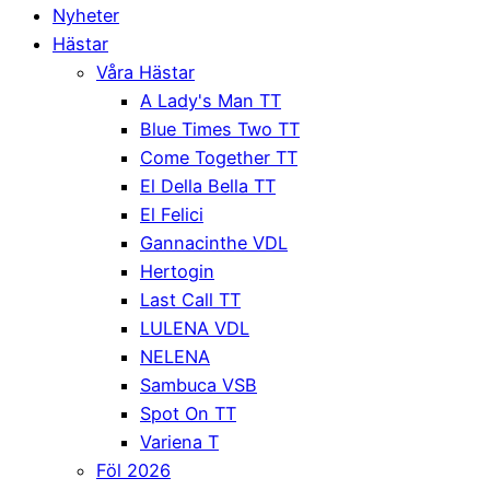
Nyheter
Hästar
Våra Hästar
A Lady's Man TT
Blue Times Two TT
Come Together TT
El Della Bella TT
El Felici
Gannacinthe VDL
Hertogin
Last Call TT
LULENA VDL
NELENA
Sambuca VSB
Spot On TT
Variena T
Föl 2026