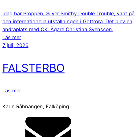
Idag har Proppen, Silver Smithy Double Trouble, varit på
den internationella utställningen i Gottröra. Det blev en
andraplats med CK. Ägare Christina Svensson.
Läs mer
7 juli, 2026
FALSTERBO
Läs mer
Karin Råhnängen, Falköping