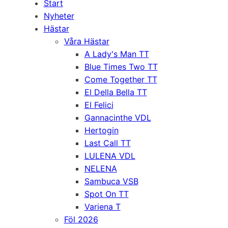
Start
Nyheter
Hästar
Våra Hästar
A Lady's Man TT
Blue Times Two TT
Come Together TT
El Della Bella TT
El Felici
Gannacinthe VDL
Hertogin
Last Call TT
LULENA VDL
NELENA
Sambuca VSB
Spot On TT
Variena T
Föl 2026