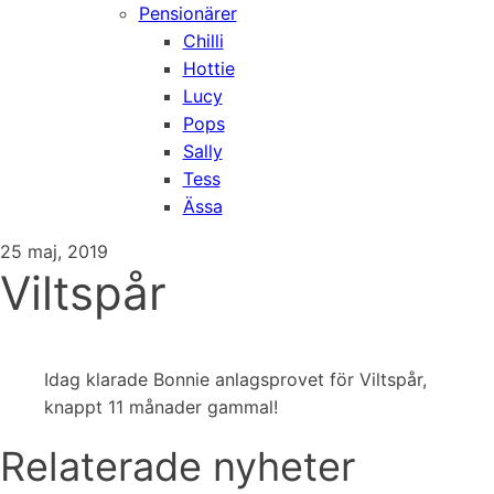
Pensionärer
Chilli
Hottie
Lucy
Pops
Sally
Tess
Ässa
25 maj, 2019
Viltspår
Idag klarade Bonnie anlagsprovet för Viltspår,
knappt 11 månader gammal!
Relaterade nyheter