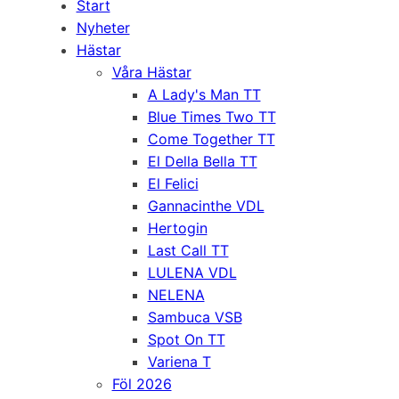
Start
Nyheter
Hästar
Våra Hästar
A Lady's Man TT
Blue Times Two TT
Come Together TT
El Della Bella TT
El Felici
Gannacinthe VDL
Hertogin
Last Call TT
LULENA VDL
NELENA
Sambuca VSB
Spot On TT
Variena T
Föl 2026