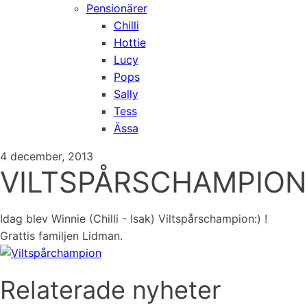
Pensionärer
Chilli
Hottie
Lucy
Pops
Sally
Tess
Ässa
4 december, 2013
VILTSPÅRSCHAMPION
Idag blev Winnie (Chilli - Isak) Viltspårschampion:) !
Grattis familjen Lidman.
Relaterade nyheter