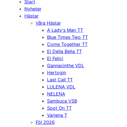
Start
Nyheter
Hästar
Våra Hästar
A Lady's Man TT
Blue Times Two TT
Come Together TT
El Della Bella TT
El Felici
Gannacinthe VDL
Hertogin
Last Call TT
LULENA VDL
NELENA
Sambuca VSB
Spot On TT
Variena T
Föl 2026