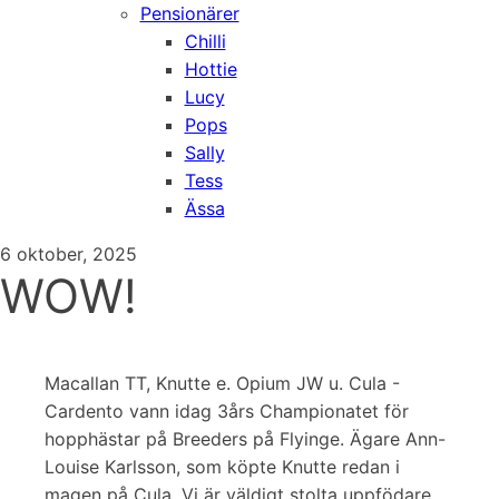
Pensionärer
Chilli
Hottie
Lucy
Pops
Sally
Tess
Ässa
6 oktober, 2025
WOW!
Macallan TT, Knutte e. Opium JW u. Cula -
Cardento vann idag 3års Championatet för
hopphästar på Breeders på Flyinge. Ägare Ann-
Louise Karlsson, som köpte Knutte redan i
magen på Cula. Vi är väldigt stolta uppfödare.