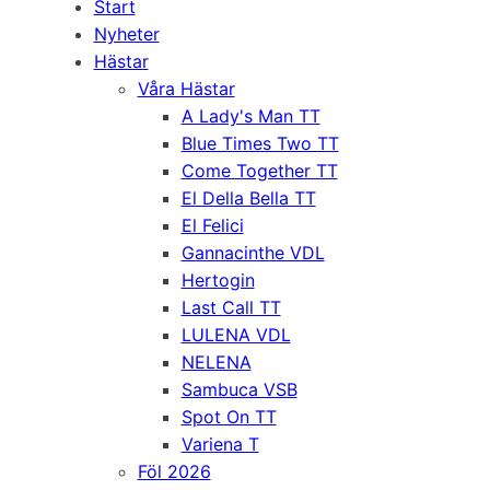
Start
Nyheter
Hästar
Våra Hästar
A Lady's Man TT
Blue Times Two TT
Come Together TT
El Della Bella TT
El Felici
Gannacinthe VDL
Hertogin
Last Call TT
LULENA VDL
NELENA
Sambuca VSB
Spot On TT
Variena T
Föl 2026