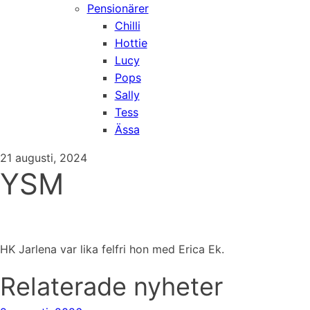
Pensionärer
Chilli
Hottie
Lucy
Pops
Sally
Tess
Ässa
21 augusti, 2024
YSM
HK Jarlena var lika felfri hon med Erica Ek.
Relaterade nyheter